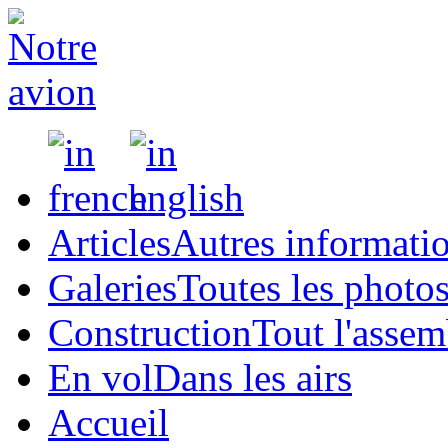
Articles
Autres informati
Galeries
Toutes les photo
Construction
Tout l'asse
En vol
Dans les airs
Accueil