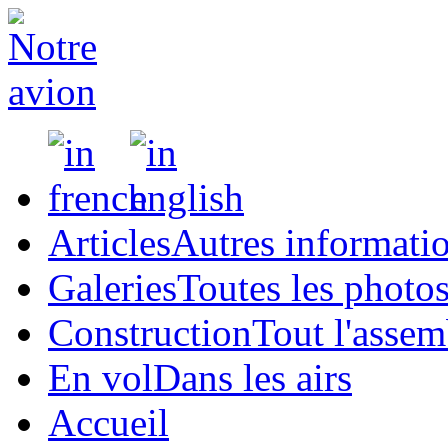
Articles
Autres informati
Galeries
Toutes les photo
Construction
Tout l'asse
En vol
Dans les airs
Accueil