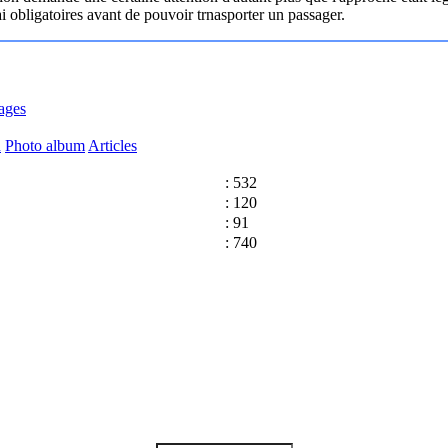
ai obligatoires avant de pouvoir trnasporter un passager.
ages
n
Photo album
Articles
: 532
: 120
: 91
: 740