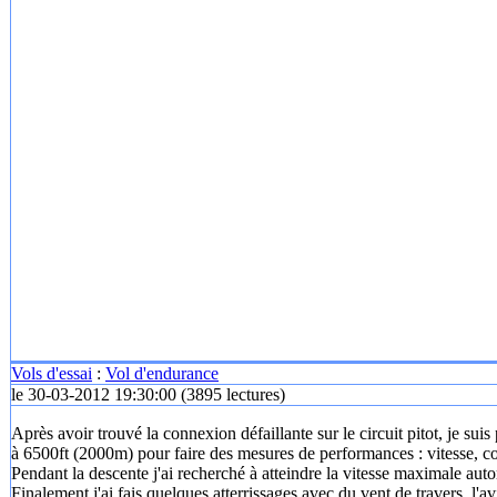
Vols d'essai
:
Vol d'endurance
le 30-03-2012 19:30:00
(
3895 lectures
)
Après avoir trouvé la connexion défaillante sur le circuit pitot, je su
à 6500ft (2000m) pour faire des mesures de performances : vitesse, c
Pendant la descente j'ai recherché à atteindre la vitesse maximale auto
Finalement j'ai fais quelques atterrissages avec du vent de travers, l'